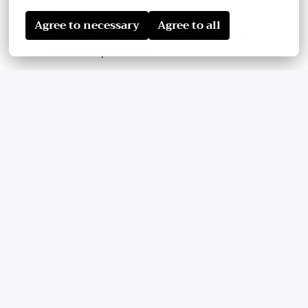
Flessibilità e adattabilità: sapersi muovere in un
Agree to necessary
Agree to all
contesto dinamico, dove le priorità possono
cambiare rapidamente.
Cosa troverai in Joivy
Contratto full-time a tempo determinato di un
anno.
RAL: 25.000€ - 28.000€
Cellulare aziendale.
Buoni pasto da 7€ per ogni giornata lavorata.
Ambiente di lavoro dinamico, giovane e
internazionale.
Inviando la vostra candidatura, confermate di aver letto