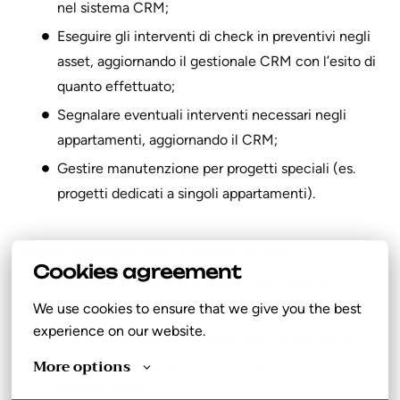
nel sistema CRM;
Eseguire gli interventi di check in preventivi negli
asset, aggiornando il gestionale CRM con l’esito di
quanto effettuato;
Segnalare eventuali interventi necessari negli
appartamenti, aggiornando il CRM;
Gestire manutenzione per progetti speciali (es.
progetti dedicati a singoli appartamenti).
Cosa ti servirà per avere successo nel ruolo
Cookies agreement
Pregressa esperienza in ambiti manutentivi
We use cookies to ensure that we give you the best 
Preferibile patente di guida B
experience on our website.
Autonomia e senso di responsabilità: gestire le
More options
proprie attività rispettando tempi, standard e
impegni presi.