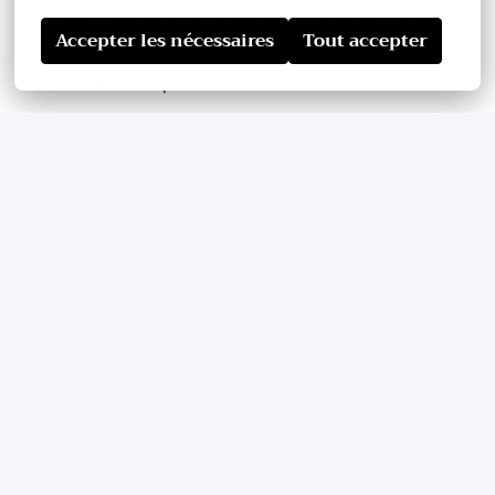
Flessibilità e adattabilità: sapersi muovere in un
Accepter les nécessaires
Tout accepter
contesto dinamico, dove le priorità possono
cambiare rapidamente.
Cosa troverai in Joivy
Contratto full-time a tempo determinato di un
anno.
RAL: 25.000€ - 28.000€
Cellulare aziendale.
Buoni pasto da 7€ per ogni giornata lavorata.
Ambiente di lavoro dinamico, giovane e
internazionale.
Inviando la vostra candidatura, confermate di aver letto