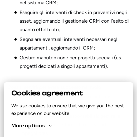
nel sistema CRM;
Eseguire gli interventi di check in preventivi negli
asset, aggiornando il gestionale CRM con l’esito di
quanto effettuato;
Segnalare eventuali interventi necessari negli
appartamenti, aggiornando il CRM;
Gestire manutenzione per progetti speciali (es.
progetti dedicati a singoli appartamenti).
Cosa ti servirà per avere successo nel ruolo
Cookies agreement
Pregressa esperienza in ambiti manutentivi
We use cookies to ensure that we give you the best 
Preferibile patente di guida B
experience on our website.
Autonomia e senso di responsabilità: gestire le
More options
proprie attività rispettando tempi, standard e
impegni presi.