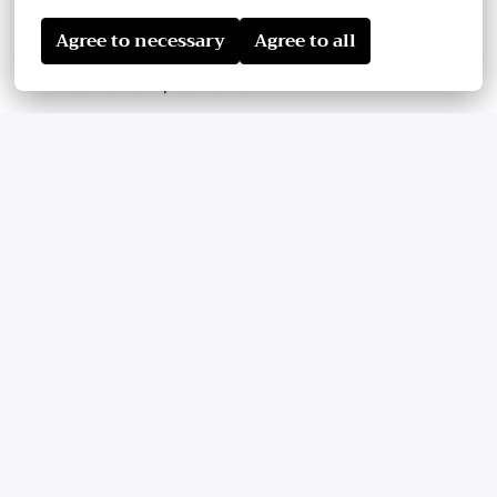
Flessibilità e adattabilità: sapersi muovere in un
Agree to necessary
Agree to all
contesto dinamico, dove le priorità possono
cambiare rapidamente.
Cosa troverai in Joivy
Contratto full-time a tempo determinato di un
anno.
RAL: 25.000€ - 28.000€
Cellulare aziendale.
Buoni pasto da 7€ per ogni giornata lavorata.
Ambiente di lavoro dinamico, giovane e
internazionale.
Inviando la vostra candidatura, confermate di aver letto